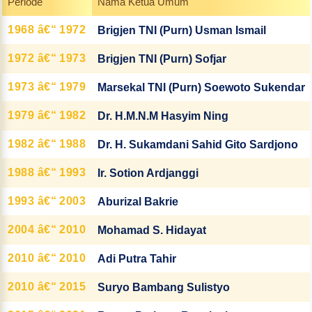
Periode
Nama Ketua Umum
1968 â€“ 1972
Brigjen TNI (Purn) Usman Ismail
1972 â€“ 1973
Brigjen TNI (Purn) Sofjar
1973 â€“ 1979
Marsekal TNI (Purn) Soewoto Sukendar
1979 â€“ 1982
Dr. H.M.N.M Hasyim Ning
1982 â€“ 1988
Dr. H. Sukamdani Sahid Gito Sardjono
1988 â€“ 1993
Ir. Sotion Ardjanggi
1993 â€“ 2003
Aburizal Bakrie
2004 â€“ 2010
Mohamad S. Hidayat
2010 â€“ 2010
Adi Putra Tahir
2010 â€“ 2015
Suryo Bambang Sulistyo